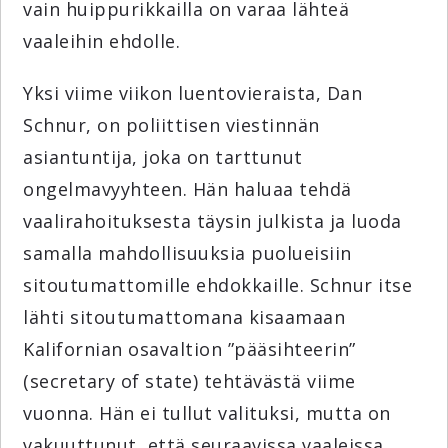
vain huippurikkailla on varaa lähteä
vaaleihin ehdolle.
Yksi viime viikon luentovieraista, Dan
Schnur, on poliittisen viestinnän
asiantuntija, joka on tarttunut
ongelmavyyhteen. Hän haluaa tehdä
vaalirahoituksesta täysin julkista ja luoda
samalla mahdollisuuksia puolueisiin
sitoutumattomille ehdokkaille. Schnur itse
lähti sitoutumattomana kisaamaan
Kalifornian osavaltion ”pääsihteerin”
(secretary of state) tehtävästä viime
vuonna. Hän ei tullut valituksi, mutta on
vakuuttunut, että seuraavissa vaaleissa