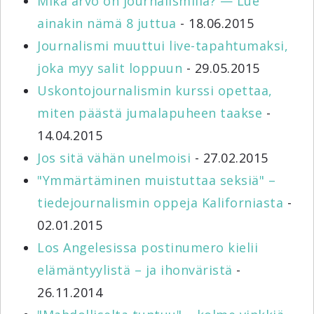
Mikä arvo on journalismilla? — Lue
ainakin nämä 8 juttua
- 18.06.2015
Journalismi muuttui live-tapahtumaksi,
joka myy salit loppuun
- 29.05.2015
Uskontojournalismin kurssi opettaa,
miten päästä jumalapuheen taakse
-
14.04.2015
Jos sitä vähän unelmoisi
- 27.02.2015
"Ymmärtäminen muistuttaa seksiä" –
tiedejournalismin oppeja Kaliforniasta
-
02.01.2015
Los Angelesissa postinumero kielii
elämäntyylistä – ja ihonväristä
-
26.11.2014