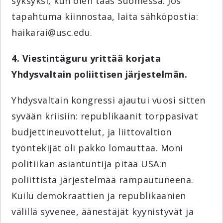
syksyksi, kun olen taas Suomessa. Jos
tapahtuma kiinnostaa, laita sähköpostia:
haikarai@usc.edu.
4. Viestintäguru yrittää korjata
Yhdysvaltain poliittisen järjestelmän.
Yhdysvaltain kongressi ajautui vuosi sitten
syvään kriisiin: republikaanit torppasivat
budjettineuvottelut, ja liittovaltion
työntekijät oli pakko lomauttaa. Moni
politiikan asiantuntija pitää USA:n
poliittista järjestelmää rampautuneena.
Kuilu demokraattien ja republikaanien
välillä syvenee, äänestäjät kyynistyvät ja