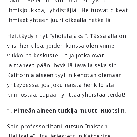
tavoin. Se ei onnistu ilman erityistä
ihmisjoukkoa, ”yhdistäjiä”. He tuovat oikeat
ihmiset yhteen juuri oikealla hetkellä.
Heittäydyn nyt ”yhdistäjäksi”. Tässä alla on
viisi henkilöä, joiden kanssa olen viime
viikkoina keskustellut ja jotka ovat
laittaneet pääni hyvällä tavalla sekaisin.
Kalifornialaiseen tyyliin kehotan olemaan
yhteydessä, jos joku näistä henkilöistä
kiinnostaa. Lupaan yrittää yhdistää teidät!
1. Pimeän aineen tutkija muutti Ruotsiin.
Sain professoriltani kutsun ”naisten
illalliselle”. Ilta järjestettiin Katherine