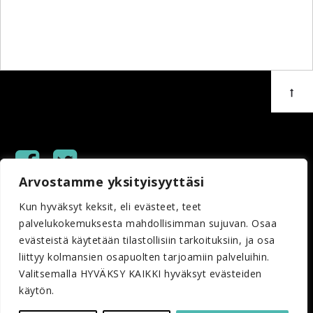
Arvostamme yksityisyyttäsi
Copyright © 2023 Helsingin Sanomain Säätiö
Kun hyväksyt keksit, eli evästeet, teet
palvelukokemuksesta mahdollisimman sujuvan. Osaa
evästeistä käytetään tilastollisiin tarkoituksiin, ja osa
liittyy kolmansien osapuolten tarjoamiin palveluihin.
Valitsemalla HYVÄKSY KAIKKI hyväksyt evästeiden
käytön.