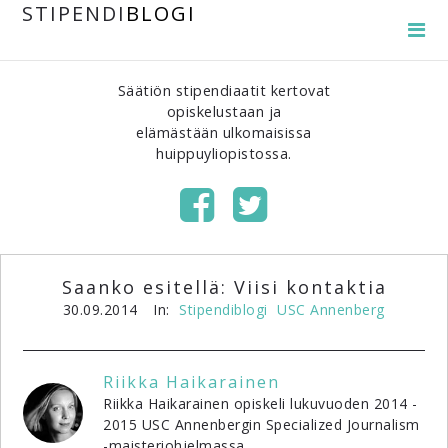
STIPENDI
BLOGI
Säätiön stipendiaatit kertovat
opiskelustaan ja
elämästään ulkomaisissa
huippuyliopistossa.
Saanko esitellä: Viisi kontaktia
30.09.2014
In:
Stipendiblogi
USC Annenberg
Riikka Haikarainen
Riikka Haikarainen opiskeli lukuvuoden 2014 -
2015 USC Annenbergin Specialized Journalism
-maisteriohjelmassa.