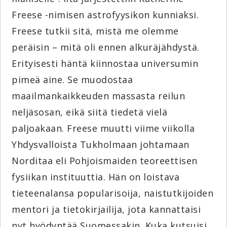
Freese -nimisen astrofyysikon kunniaksi.
Freese tutkii sitä, mistä me olemme
peräisin – mitä oli ennen alkuräjähdystä.
Erityisesti häntä kiinnostaa universumin
pimeä aine. Se muodostaa
maailmankaikkeuden massasta reilun
neljäsosan, eikä siitä tiedetä vielä
paljoakaan. Freese muutti viime viikolla
Yhdysvalloista Tukholmaan johtamaan
Norditaa eli Pohjoismaiden teoreettisen
fysiikan instituuttia. Hän on loistava
tieteenalansa popularisoija, naistutkijoiden
mentori ja tietokirjailija, jota kannattaisi
nyt hyödyntää Suomessakin. Kuka kutsuisi