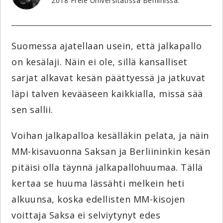
2018 Freie Universitätissä Berliinissä.
Suomessa ajatellaan usein, että jalkapallo
on kesälaji. Näin ei ole, sillä kansalliset
sarjat alkavat kesän päättyessä ja jatkuvat
läpi talven kevääseen kaikkialla, missä sää
sen sallii.
Voihan jalkapalloa kesälläkin pelata, ja näin
MM-kisavuonna Saksan ja Berliininkin kesän
pitäisi olla täynnä jalkapallohuumaa. Tällä
kertaa se huuma lässähti melkein heti
alkuunsa, koska edellisten MM-kisojen
voittaja Saksa ei selviytynyt edes