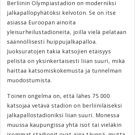
Berliinin Olympiastadion on moderniksi
jalkapallopyhätöksi kelvoton. Se on itse
asiassa Euroopan ainoita
yleisurheilustadioneita, joilla vielä pelataan
säännöllisesti huippujalkapalloa.
Juoksuratojen takia katsojien etäisyys
pelistä on yksinkertaisesti liian suuri, mikä
haittaa katsomiskokemusta ja tunnelman
muodostumista.
Toinen ongelma on, että lähes 75 000
katsojaa vetävä stadion on berliiniläiseksi
jalkapallostadioniksi liian suuri. Monessa
muussa kaupungissa yhtä isot tai vieläkin
isommat stadionit ovat aina täynnä, mutta