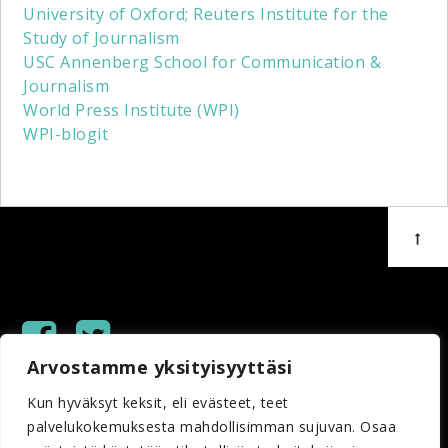
University of Oxford; Reuters Institute for the
Study of Journalism
USC Annenberg School for Communication &
Journalism
World Press Institute (WPI)
WPI-blogit
Arvostamme yksityisyyttäsi
Copyright © 2023 Helsingin Sanomain Säätiö
Kun hyväksyt keksit, eli evästeet, teet
palvelukokemuksesta mahdollisimman sujuvan. Osaa