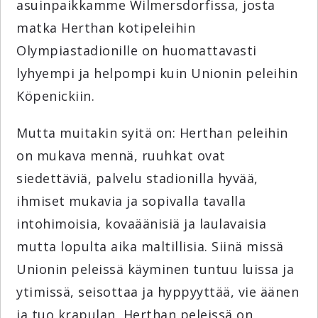
asuinpaikkamme Wilmersdorfissa, josta
matka Herthan kotipeleihin
Olympiastadionille on huomattavasti
lyhyempi ja helpompi kuin Unionin peleihin
Köpenickiin.
Mutta muitakin syitä on: Herthan peleihin
on mukava mennä, ruuhkat ovat
siedettäviä, palvelu stadionilla hyvää,
ihmiset mukavia ja sopivalla tavalla
intohimoisia, kovaäänisiä ja laulavaisia
mutta lopulta aika maltillisia. Siinä missä
Unionin peleissä käyminen tuntuu luissa ja
ytimissä, seisottaa ja hyppyyttää, vie äänen
ja tuo krapulan, Herthan peleissä on