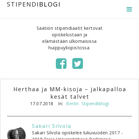
STIPENDI
BLOGI
Säätiön stipendiaatit kertovat
opiskelustaan ja
elämästään ulkomaisissa
huippuyliopistossa.
Herthaa ja MM-kisoja – jalkapalloa
kesät talvet
17.07.2018
In:
Berlin
Stipendiblogi
Sakari Silvola
Sakari Silvola opiskelee lukuvuoden 2017 -