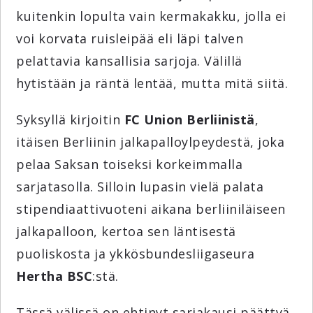
kuitenkin lopulta vain kermakakku, jolla ei
voi korvata ruisleipää eli läpi talven
pelattavia kansallisia sarjoja. Välillä
hytistään ja räntä lentää, mutta mitä siitä.
Syksyllä kirjoitin
FC Union Berliinistä
,
itäisen Berliinin jalkapalloylpeydestä, joka
pelaa Saksan toiseksi korkeimmalla
sarjatasolla. Silloin lupasin vielä palata
stipendiaattivuoteni aikana berliiniläiseen
jalkapalloon, kertoa sen läntisestä
puoliskosta ja ykkösbundesliigaseura
Hertha BSC
:stä.
Tässä välissä on ehtinyt sarjakausi päättyä