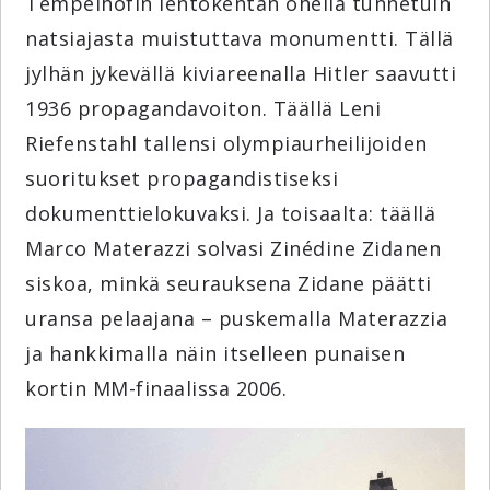
Tempelhofin lentokentän ohella tunnetuin
natsiajasta muistuttava monumentti. Tällä
jylhän jykevällä kiviareenalla Hitler saavutti
1936 propagandavoiton. Täällä Leni
Riefenstahl tallensi olympiaurheilijoiden
suoritukset propagandistiseksi
dokumenttielokuvaksi. Ja toisaalta: täällä
Marco Materazzi solvasi Zinédine Zidanen
siskoa, minkä seurauksena Zidane päätti
uransa pelaajana – puskemalla Materazzia
ja hankkimalla näin itselleen punaisen
kortin MM-finaalissa 2006.