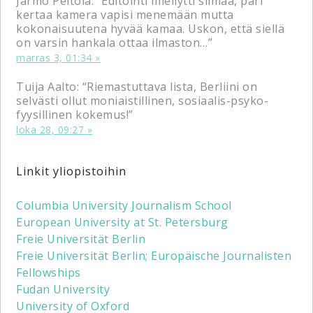
Jarmo Peltola
: “
Editointi miellytti silmää, pari
kertaa kamera vapisi menemään mutta
kokonaisuutena hyvää kamaa. Uskon, että siellä
on varsin hankala ottaa ilmaston…
”
marras 3, 01:34
Tuija Aalto
: “
Riemastuttava lista, Berliini on
selvästi ollut moniaistillinen, sosiaalis-psyko-
fyysillinen kokemus!
”
loka 28, 09:27
Linkit yliopistoihin
Columbia University Journalism School
European University at St. Petersburg
Freie Universität Berlin
Freie Universität Berlin; Europäische Journalisten
Fellowships
Fudan University
University of Oxford