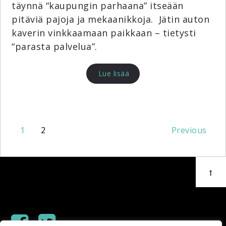
täynnä “kaupungin parhaana” itseään
pitäviä pajoja ja mekaanikkoja. Jätin auton
kaverin vinkkaamaan paikkaan – tietysti
“parasta palvelua”.
Lue lisää
1
2
Previous