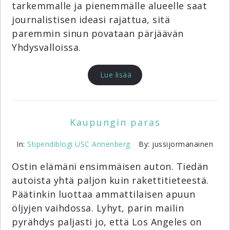
tarkemmalle ja pienemmälle alueelle saat
journalistisen ideasi rajattua, sitä
paremmin sinun povataan pärjäävän
Yhdysvalloissa.
Lue lisää
Kaupungin paras
In:
Stipendiblogi
USC Annenberg
By: jussijormanainen
Ostin elämäni ensimmäisen auton. Tiedän
autoista yhtä paljon kuin rakettitieteestä.
Päätinkin luottaa ammattilaisen apuun
öljyjen vaihdossa. Lyhyt, parin mailin
pyrähdys paljasti jo, että Los Angeles on