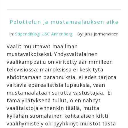
Pelottelun ja mustamaalauksen aika
In:
Stipendiblogi
USC Annenberg
By: jussijormanainen
Vaalit muuttavat maailman
mustavalkoiseksi. Yhdysvaltalainen
vaalikamppailu on viritetty äärimmilleen
televisiossa: mainoksissa ei keskitytä
ehdottamaan parannuksia, ei edes tarjota
valtavia epärealistisia lupauksia, vaan
mustamaalataan surutta vastustajaa. Ei
tämä yllätyksenä tullut, olen nähnyt
vaalitaistoja ennenkin täällä, mutta
kyllähän suomalainen kohtalaisen kiltti
vaalihymistely oli pyyhkinyt muistot tästä