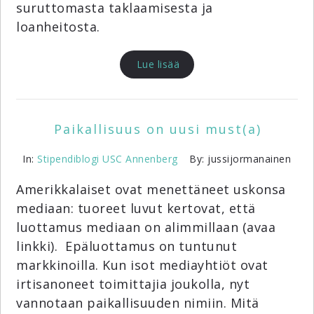
suruttomasta taklaamisesta ja
loanheitosta.
Lue lisää
Paikallisuus on uusi must(a)
In:
Stipendiblogi
USC Annenberg
By: jussijormanainen
Amerikkalaiset ovat menettäneet uskonsa
mediaan: tuoreet luvut kertovat, että
luottamus mediaan on alimmillaan (avaa
linkki). Epäluottamus on tuntunut
markkinoilla. Kun isot mediayhtiöt ovat
irtisanoneet toimittajia joukolla, nyt
vannotaan paikallisuuden nimiin. Mitä