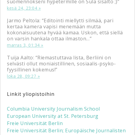
suomennokseni hypetermille on Sula sisältö ;)
”
kesä 24, 23:04
Jarmo Peltola
: “
Editointi miellytti silmää, pari
kertaa kamera vapisi menemään mutta
kokonaisuutena hyvää kamaa. Uskon, että siellä
on varsin hankala ottaa ilmaston…
”
marras 3, 01:34
Tuija Aalto
: “
Riemastuttava lista, Berliini on
selvästi ollut moniaistillinen, sosiaalis-psyko-
fyysillinen kokemus!
”
loka 28, 09:27
Linkit yliopistoihin
Columbia University Journalism School
European University at St. Petersburg
Freie Universität Berlin
Freie Universität Berlin; Europäische Journalisten