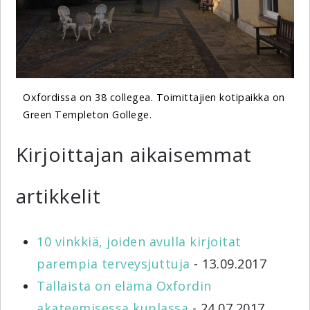
Oxfordissa on 38 collegea. Toimittajien kotipaikka on
Green Templeton Gollege.
Kirjoittajan aikaisemmat
artikkelit
10 vinkkiä, joiden avulla kirjoitat
parempia terveysjuttuja
- 13.09.2017
Tällaista on elämä Oxfordin
akateemisessa kuplassa
- 24.07.2017