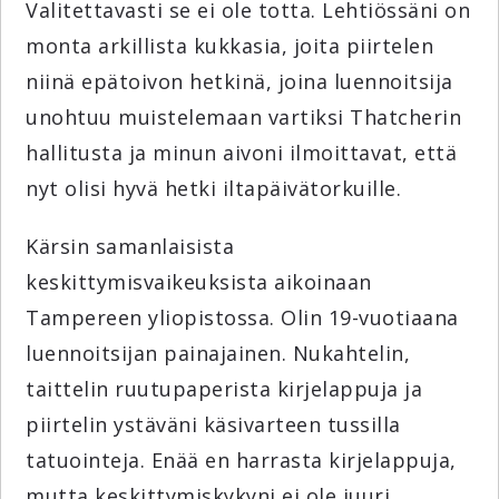
Valitettavasti se ei ole totta. Lehtiössäni on
monta arkillista kukkasia, joita piirtelen
niinä epätoivon hetkinä, joina luennoitsija
unohtuu muistelemaan vartiksi Thatcherin
hallitusta ja minun aivoni ilmoittavat, että
nyt olisi hyvä hetki iltapäivätorkuille.
Kärsin samanlaisista
keskittymisvaikeuksista aikoinaan
Tampereen yliopistossa. Olin 19-vuotiaana
luennoitsijan painajainen. Nukahtelin,
taittelin ruutupaperista kirjelappuja ja
piirtelin ystäväni käsivarteen tussilla
tatuointeja. Enää en harrasta kirjelappuja,
mutta keskittymiskykyni ei ole juuri