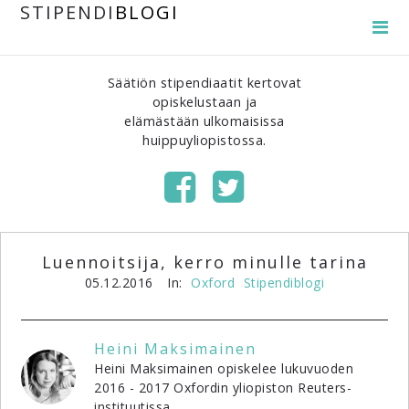
STIPENDI
BLOGI
Säätiön stipendiaatit kertovat
opiskelustaan ja
elämästään ulkomaisissa
huippuyliopistossa.
Luennoitsija, kerro minulle tarina
05.12.2016
In:
Oxford
Stipendiblogi
Heini Maksimainen
Heini Maksimainen opiskelee lukuvuoden
2016 - 2017 Oxfordin yliopiston Reuters-
instituutissa.