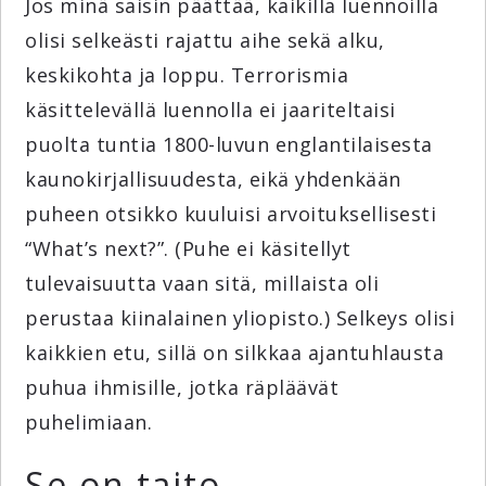
Jos minä saisin päättää, kaikilla luennoilla
olisi selkeästi rajattu aihe sekä alku,
keskikohta ja loppu. Terrorismia
käsittelevällä luennolla ei jaariteltaisi
puolta tuntia 1800-luvun englantilaisesta
kaunokirjallisuudesta, eikä yhdenkään
puheen otsikko kuuluisi arvoituksellisesti
“What’s next?”. (Puhe ei käsitellyt
tulevaisuutta vaan sitä, millaista oli
perustaa kiinalainen yliopisto.) Selkeys olisi
kaikkien etu, sillä on silkkaa ajantuhlausta
puhua ihmisille, jotka räpläävät
puhelimiaan.
Se on taito