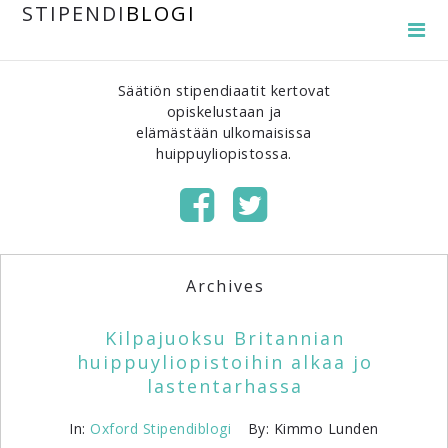
STIPENDI
BLOGI
Säätiön stipendiaatit kertovat
opiskelustaan ja
elämästään ulkomaisissa
huippuyliopistossa.
Archives
Kilpajuoksu Britannian
huippuyliopistoihin alkaa jo
lastentarhassa
In:
Oxford
Stipendiblogi
By: Kimmo Lunden