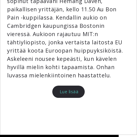
sopinut tapaavani Hemang Daven,
paikallisen yrittäjän, kello 11.50 Au Bon
Pain -kuppilassa. Kendallin aukio on
Cambridgen kaupungissa Bostonin
vieressä. Aukioon rajautuu MIT:n
tähtiyliopisto, jonka vertaista laitosta EU
yrittää koota Euroopan huippuyksiköistä.
Askeleeni nousee kepeästi, kun kävelen
hyvillä mielin kohti tapaamista. Onhan
luvassa mielenkiintoinen haastattelu.
Lue lisää