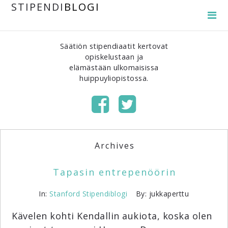
STIPENDI
BLOGI
Säätiön stipendiaatit kertovat
opiskelustaan ja
elämästään ulkomaisissa
huippuyliopistossa.
Archives
Tapasin entrepenöörin
In:
Stanford
Stipendiblogi
By: jukkaperttu
Kävelen kohti Kendallin aukiota, koska olen