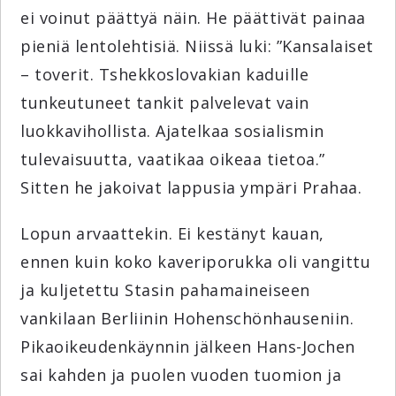
ei voinut päättyä näin. He päättivät painaa
pieniä lentolehtisiä. Niissä luki: ”Kansalaiset
– toverit. Tshekkoslovakian kaduille
tunkeutuneet tankit palvelevat vain
luokkavihollista. Ajatelkaa sosialismin
tulevaisuutta, vaatikaa oikeaa tietoa.”
Sitten he jakoivat lappusia ympäri Prahaa.
Lopun arvaattekin. Ei kestänyt kauan,
ennen kuin koko kaveriporukka oli vangittu
ja kuljetettu Stasin pahamaineiseen
vankilaan Berliinin Hohenschönhauseniin.
Pikaoikeudenkäynnin jälkeen Hans-Jochen
sai kahden ja puolen vuoden tuomion ja