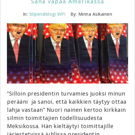
Sana vapaa Amerikassa
In:
Stipendiblogi
WPI
By: Minna Asikainen
”Silloin presidentin turvamies juoksi minun
perääni ja sanoi, että kaikkien täytyy ottaa
lahja vastaan” Nuori nainen kertoo kirkkain
silmin toimittajien todellisuudesta
Meksikossa. Hän kieltäytyi toimittajille
järjestetyissä juhlissa presidentin