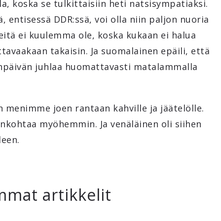
la, koska se tulkittaisiin heti natsisympatiaksi.
ä, entisessä DDR:ssä, voi olla niin paljon nuoria
eitä ei kuulemma ole, koska kukaan ei halua
tavaakaan takaisin. Ja suomalainen epäili, että
tonpäivän juhlaa huomattavasti matalammalla
 menimme joen rantaan kahville ja jäätelölle.
jankohtaa myöhemmin. Ja venäläinen oli siihen
leen.
mmat artikkelit