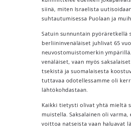
siinä, miten Israelista uutisoida
suhtautumisessa Puolaan ja muih
Satuin sunnuntain pyöräretkellä 
berliininvenäläiset juhlivat 65 vu
neuvostomuistomerkin ympärillä.
venäläiset, vaan myös saksalaiset
tsekistä ja suomalaisesta koostu
tuttavaa odotellessamme oli kerr
lähtökohdastaan.
Kaikki tietysti olivat yhtä mieltä
muistella. Saksalainen oli varma, 
voittoa natseista vaan haluavat l