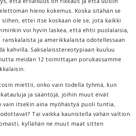
s, että erilaisuus on rikkaus ja että uusiin
ielettömän hieno kokemus. Koska sitähän se
 siihen, ettei itse koskaan ole se, jota kaikki
nkin voi hyvin laskea, että ehtii puolalaisia,
a, ranskalaista ja amerikkalaista odotellessaan
dä kahvilla. Saksalaisstereotypiaan kuuluu
ys, mutta meidän 12 toimittajan porukassamme
kkalaisin.
osin miettii, onko vain todella tyhmä, kun
katauluja ja sääntöjä, joihin muut eivät
ö vain itsekin aina myöhästyä puoli tuntia,
odottavat? Tai vaikka kaunistella vähän valtion
tomasti, kyllähän ne muut maat sitten