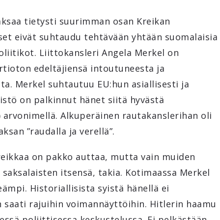
saa tietysti suurimman osan Kreikan
iset eivät suhtaudu tehtävään yhtään suomalaisia
iitikot. Liittokansleri Angela Merkel on
rtioton edeltäjiensä intoutuneesta ja
ta. Merkel suhtautuu EU:hun asiallisesti ja
distö on palkinnut hänet siitä hyvästä
) arvonimellä. Alkuperäinen rautakanslerihan oli
ksan ”raudalla ja verellä”.
Kreikkaa on pakko auttaa, mutta vain muiden
a saksalaisten itsensä, takia. Kotimaassa Merkel
mpi. Historiallisista syistä hänellä ei
 saati rajuihin voimannäyttöihin. Hitlerin haamu
ssä poliittisessa keskustelussa. Ei pelkästään