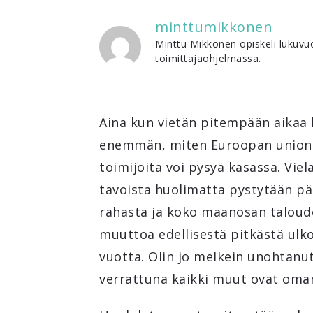
minttumikkonen
Minttu Mikkonen opiskeli lukuvuo
toimittajaohjelmassa.
Aina kun vietän pitempään aikaa 
enemmän, miten Euroopan unionin
toimijoita voi pysyä kasassa. Viel
tavoista huolimatta pystytään pää
rahasta ja koko maanosan taloudel
muuttoa edellisestä pitkästä ul
vuotta. Olin jo melkein unohtanut
verrattuna kaikki muut ovat oman