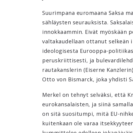
Suurimpana euromaana Saksa mak
sähläysten seurauksista. Saksala
innokkaammin. Eivät myöskään pol
valtakaudellaan ottanut selkeän i
ideologisesta Eurooppa-politiikas
peruskriittisesti, ja bulevardileh
rautakanslerin (Eiserne Kanzlerin
Otto von Bismarck, joka yhdisti Sa
Merkel on tehnyt selväksi, että 
eurokansalaisten, ja siinä samall
on sitä suositumpi, mitä EU-nihkeä
kuitenkaan ole varaa itsekkyyteen
kummittelee edelleen jokapäiväise