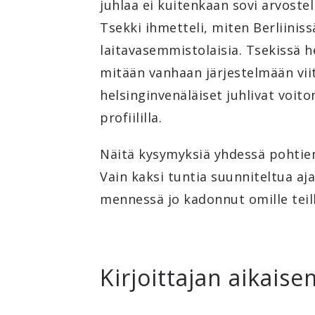
juhlaa ei kuitenkaan sovi arvostel
Tsekki ihmetteli, miten Berliiniss
laitavasemmistolaisia. Tsekissä h
mitään vanhaan järjestelmään viit
helsinginvenäläiset juhlivat voi
profiililla.
Näitä kysymyksiä yhdessä pohtien
Vain kaksi tuntia suunniteltua a
mennessä jo kadonnut omille teil
Kirjoittajan aikaise