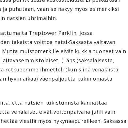
an ja puhutaan, vaan se näkyy myös esimerkiksi
in natsien uhrimaihin.
sattumalta Treptower Parkiin, jossa
oden takaista voittoa natsi-Saksasta valtavan
 Mutta muistomerkille eivät kukkia tuoneet vain
 laitavasemmistolaiset. (Länsi)saksalaisesta,
va retkueemme ihmetteli (kun siinä venäläistä
an hyvin aikaa) väenpaljoutta kukin omasta
 siitä, että natsien kukistumista kannattaa
että venäläiset eivät voitonpäivänä juhli vain
ähettää viestiä myös nykynaapureilleen. Saksassa