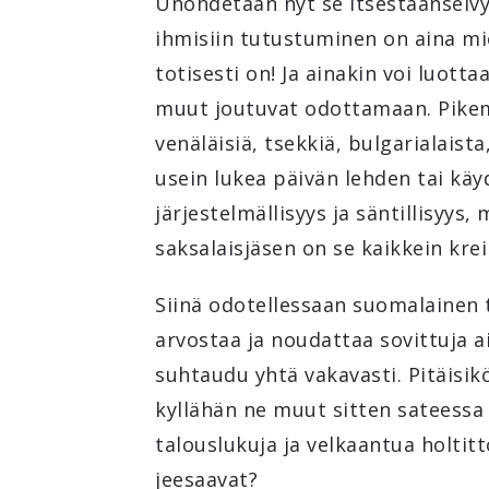
Unohdetaan nyt se itsestäänselvyy
ihmisiin tutustuminen on aina m
totisesti on! Ja ainakin voi luottaa
muut joutuvat odottamaan. Pikemmi
venäläisiä, tsekkiä, bulgarialaist
usein lukea päivän lehden tai käy
järjestelmällisyys ja säntillisy
saksalaisjäsen on se kaikkein krei
Siinä odotellessaan suomalainen t
arvostaa ja noudattaa sovittuja ai
suhtaudu yhtä vakavasti. Pitäisik
kyllähän ne muut sitten sateessa 
talouslukuja ja velkaantua holtit
jeesaavat?