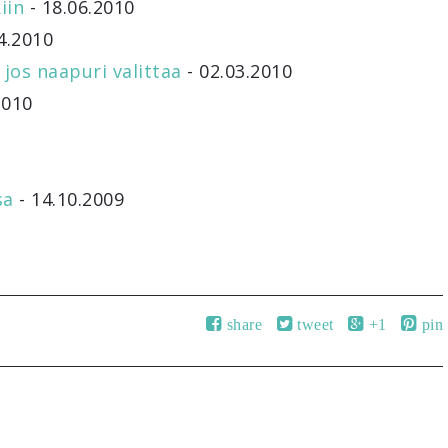
iin
- 18.06.2010
4.2010
 jos naapuri valittaa
- 02.03.2010
2010
9
sa
- 14.10.2009
share
tweet
+1
pin