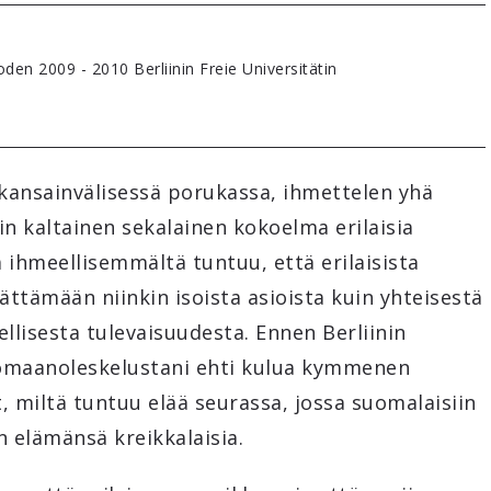
den 2009 - 2010 Berliinin Freie Universitätin
kansainvälisessä porukassa, ihmettelen yhä
 kaltainen sekalainen kokoelma erilaisia
ä ihmeellisemmältä tuntuu, että erilaisista
ttämään niinkin isoista asioista kuin yhteisestä
lisesta tulevaisuudesta. Ennen Berliinin
komaanoleskelustani ehti kulua kymmenen
, miltä tuntuu elää seurassa, jossa suomalaisiin
 elämänsä kreikkalaisia.