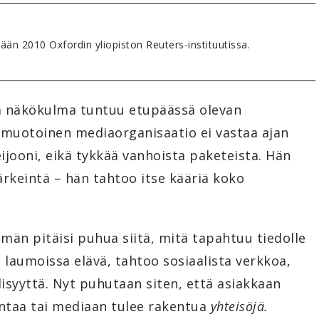
än 2010 Oxfordin yliopiston Reuters-instituutissa.
 näkökulma tuntuu etupäässä olevan
kymuotoinen mediaorganisaatio ei vastaa ajan
eijooni, eikä tykkää vanhoista paketeista. Hän
rkeintä – hän tahtoo itse kääriä koko
män pitäisi puhua siitä, mitä tapahtuu tiedolle
o laumoissa elävä, tahtoo sosiaalista verkkoa,
isyyttä. Nyt puhutaan siten, että asiakkaan
ntaa tai mediaan tulee rakentua
yhteisöjä.