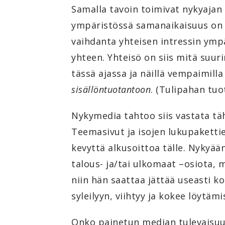
Samalla tavoin toimivat nykyajan 
ympäristössä samanaikaisuus on r
vaihdanta yhteisen intressin ympä
yhteen. Yhteisö on siis mitä suu
tässä ajassa ja näillä vempaimill
sisällöntuotantoon
. (Tulipahan tuo
Nykymedia tahtoo siis vastata tä
Teemasivut ja isojen lukupakettie
kevyttä alkusoittoa tälle. Nykyää
talous- ja/tai ulkomaat –osiota, m
niin hän saattaa jättää useasti 
syleilyyn, viihtyy ja kokee löytämi
Onko painetun median tulevaisuus 