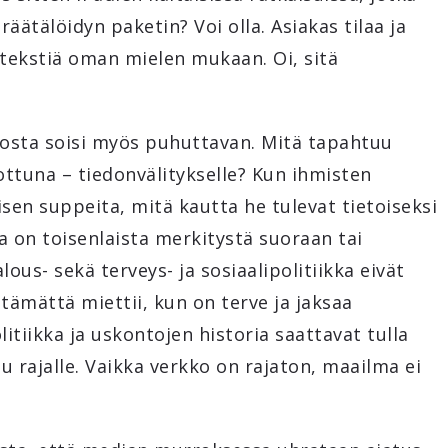
äätälöidyn paketin? Voi olla. Asiakas tilaa ja
 tekstiä oman mielen mukaan. Oi, sitä
, josta soisi myös puhuttavan. Mitä tapahtuu
nottuna – tiedonvälitykselle? Kun ihmisten
isen suppeita, mitä kautta he tulevat tietoiseksi
la on toisenlaista merkitystä suoraan tai
us- sekä terveys- ja sosiaalipolitiikka eivät
lttämättä miettii, kun on terve ja jaksaa
itiikka ja uskontojen historia saattavat tulla
u rajalle. Vaikka verkko on rajaton, maailma ei