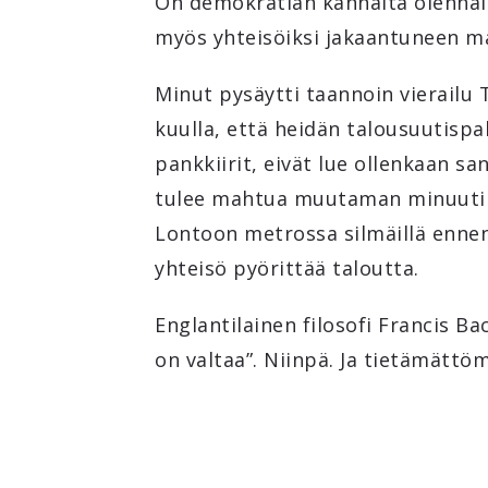
On demokratian kannalta olennai
myös yhteisöiksi jakaantuneen maa
Minut pysäytti taannoin vierailu T
kuulla, että heidän talousuutisp
pankkiirit, eivät lue ollenkaan s
tulee mahtua muutaman minuutin 
Lontoon metrossa silmäillä ennen 
yhteisö pyörittää taloutta.
Englantilainen filosofi Francis Bac
on valtaa”. Niinpä. Ja tietämättöm