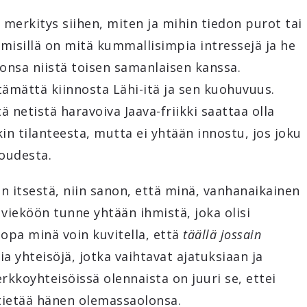
 merkitys siihen, miten ja mihin tiedon purot tai
hmisillä on mitä kummallisimpia intressejä ja he
tonsa niistä toisen samanlaisen kanssa.
tämättä kiinnosta Lähi-itä ja sen kuohuvuus.
 netistä haravoiva Jaava-friikki saattaa olla
in tilanteesta, mutta ei yhtään innostu, jos joku
loudesta.
 itsestä, niin sanon, että minä, vanhanaikainen
 vieköön tunne yhtään ihmistä, joka olisi
 jopa minä voin kuvitella, että
täällä jossain
 yhteisöjä, jotka vaihtavat ajatuksiaan ja
kkoyhteisöissä olennaista on juuri se, ettei
 tietää hänen olemassaolonsa.