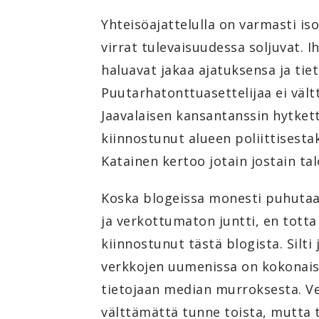
Yhteisöajattelulla on varmasti iso
virrat tulevaisuudessa soljuvat. I
haluavat jakaa ajatuksensa ja tie
Puutarhatonttuasettelijaa ei vält
Jaavalaisen kansantanssin hytkettä
kiinnostunut alueen poliittisestak
Katainen kertoo jotain jostain ta
Koska blogeissa monesti puhutaan
ja verkottumaton juntti, en totta
kiinnostunut tästä blogista. Silti
verkkojen uumenissa on kokonaisia
tietojaan median murroksesta. Ver
välttämättä tunne toista, mutta