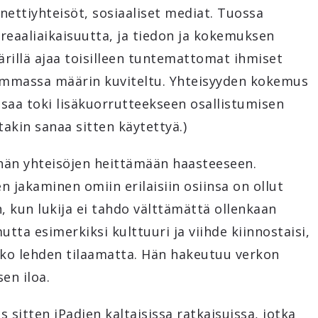
nettiyhteisöt, sosiaaliset mediat. Tuossa
eaaliaikaisuutta, ja tiedon ja kokemuksen
rillä ajaa toisilleen tuntemattomat ihmiset
rimmassa määrin kuviteltu. Yhteisyyden kokemus
a saa toki lisäkuorrutteekseen osallistumisen
takin sanaa sitten käytettyä.)
hän yhteisöjen heittämään haasteeseen.
n jakaminen omiin erilaisiin osiinsa on ollut
n, kun lukija ei tahdo välttämättä ollenkaan
utta esimerkiksi kulttuuri ja viihde kiinnostaisi,
koko lehden tilaamatta. Hän hakeutuu verkon
sen iloa.
sitten iPadien kaltaisissa ratkaisuissa, jotka