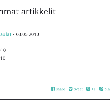
mmat artikkelit
aulat
- 03.05.2010
010
010
share
tweet
+1
pin