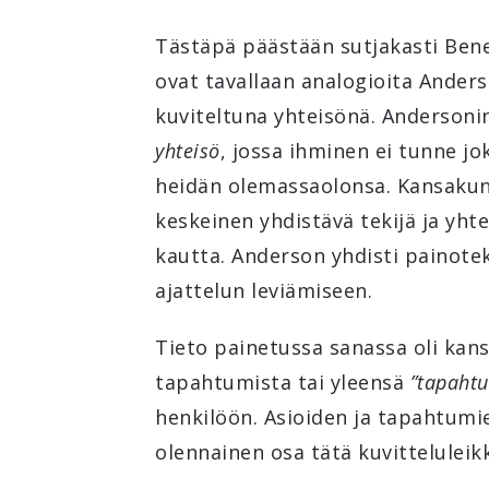
Tästäpä päästään sutjakasti Bene
ovat tavallaan analogioita Ander
kuviteltuna yhteisönä. Andersoni
yhteisö
, jossa ihminen ei tunne jo
heidän olemassaolonsa. Kansakun
keskeinen yhdistävä tekijä ja yhte
kautta. Anderson yhdisti painotek
ajattelun leviämiseen.
Tieto painetussa sanassa oli kans
tapahtumista tai yleensä
”tapaht
henkilöön. Asioiden ja tapahtumi
olennainen osa tätä kuvitteluleik