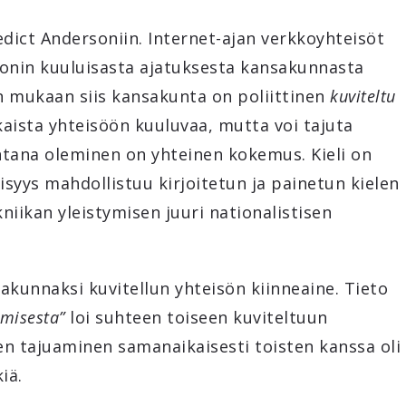
dict Andersoniin. Internet-ajan verkkoyhteisöt
sonin kuuluisasta ajatuksesta kansakunnasta
n mukaan siis kansakunta on poliittinen
kuviteltu
kaista yhteisöön kuuluvaa, mutta voi tajuta
tana oleminen on yhteinen kokemus. Kieli on
isyys mahdollistuu kirjoitetun ja painetun kielen
niikan yleistymisen juuri nationalistisen
akunnaksi kuvitellun yhteisön kiinneaine. Tieto
umisesta”
loi suhteen toiseen kuviteltuun
en tajuaminen samanaikaisesti toisten kanssa oli
kiä.