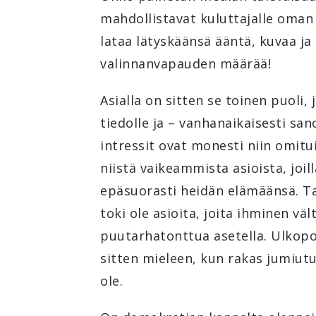
mahdollistavat kuluttajalle oman r
lataa lätyskäänsä ääntä, kuvaa ja
valinnanvapauden määrää!
Asialla on sitten se toinen puoli
tiedolle ja – vanhanaikaisesti sa
intressit ovat monesti niin omitu
niistä vaikeammista asioista, joil
epäsuorasti heidän elämäänsä. Talo
toki ole asioita, joita ihminen vä
puutarhatonttua asetella. Ulkopol
sitten mieleen, kun rakas jumiutu
ole.