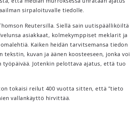
sta, että median murroksessa uhrataan ajatus
ilman sirpaloituvalle tiedolle.
homson Reutersilla. Siellä sain uutispäälliköiltä
alvelunsa asiakkaat, kolmekymppiset meklarit ja
anomalehtiä. Kaiken heidän tarvitsemansa tiedon
tekstin, kuvan ja äänen koosteeseen, jonka voi
työpäivää. Jotenkin pelottava ajatus, että tuo
on tokaisi reilut 400 vuotta sitten, että ”tieto
ien vallankäyttö hirvittää.