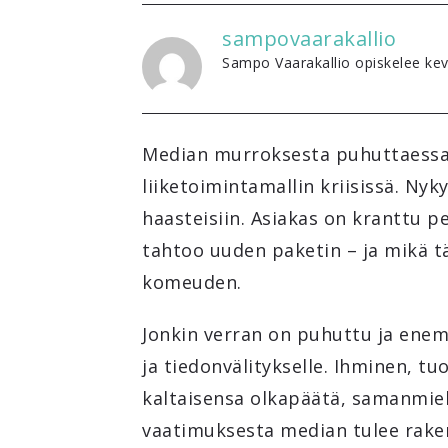
sampovaarakallio
Sampo Vaarakallio opiskelee kevä
Median murroksesta puhuttaessa
liiketoimintamallin kriisissä. Ny
haasteisiin. Asiakas on kranttu p
tahtoo uuden paketin – ja mikä tä
komeuden.
Jonkin verran on puhuttu ja enem
ja tiedonvälitykselle. Ihminen, tu
kaltaisensa olkapäätä, samanmiel
vaatimuksesta median tulee rake