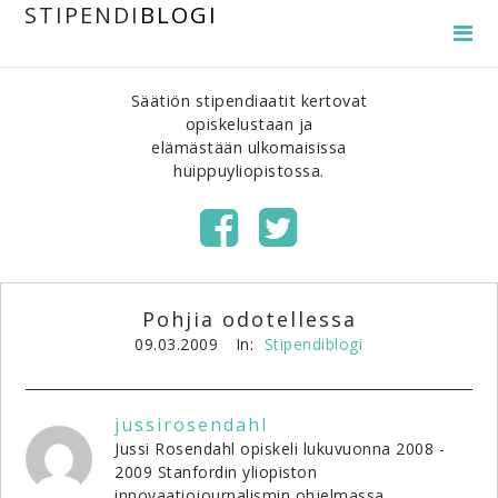
STIPENDI
BLOGI
Säätiön stipendiaatit kertovat
opiskelustaan ja
elämästään ulkomaisissa
huippuyliopistossa.
Pohjia odotellessa
09.03.2009
In:
Stipendiblogi
jussirosendahl
Jussi Rosendahl opiskeli lukuvuonna 2008 -
2009 Stanfordin yliopiston
innovaatiojournalismin ohjelmassa.