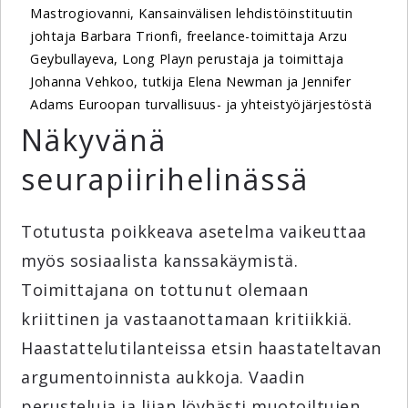
Mastrogiovanni, Kansainvälisen lehdistöinstituutin
johtaja Barbara Trionfi, freelance-toimittaja Arzu
Geybullayeva, Long Playn perustaja ja toimittaja
Johanna Vehkoo, tutkija Elena Newman ja Jennifer
Adams Euroopan turvallisuus- ja yhteistyöjärjestöstä
Näkyvänä
seurapiirihelinässä
Totutusta poikkeava asetelma vaikeuttaa
myös sosiaalista kanssakäymistä.
Toimittajana on tottunut olemaan
kriittinen ja vastaanottamaan kritiikkiä.
Haastattelutilanteissa etsin haastateltavan
argumentoinnista aukkoja. Vaadin
perusteluja ja liian löyhästi muotoiltujen