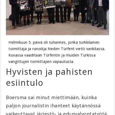
Helmikuun 5. päivä oli tuhannes, jonka turkkilainen
toimittaja ja runoilija Nedim Türfent vietti vankilassa.
Kuvassa vaaditaan Türfentin ja muiden Turkissa
vangittujen toimittajien vapautusta.
Hyvisten ja pahisten
esiintulo
Boersma sai minut miettimään, kuinka
paljon journalistin ihanteet käytännössä
vaikeuttavat järjestö- ja edunvalvontatyötä.