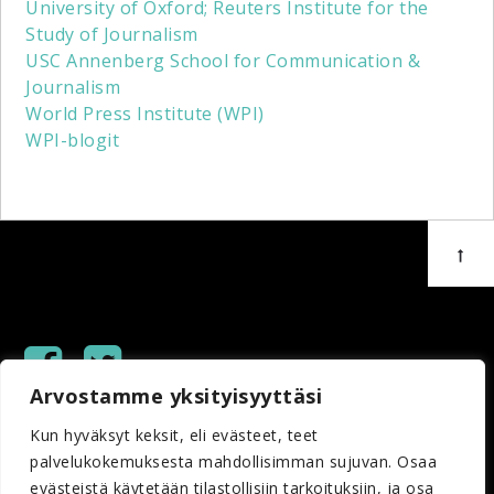
University of Oxford; Reuters Institute for the
Study of Journalism
USC Annenberg School for Communication &
Journalism
World Press Institute (WPI)
WPI-blogit
Arvostamme yksityisyyttäsi
Copyright © 2023 Helsingin Sanomain Säätiö
Kun hyväksyt keksit, eli evästeet, teet
palvelukokemuksesta mahdollisimman sujuvan. Osaa
evästeistä käytetään tilastollisiin tarkoituksiin, ja osa