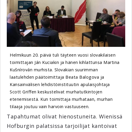
Helmikuun 20. päivä tuli täyteen vuosi slovakilaisen
toimittajan Ján Kuciakin ja hänen kihlattunsa Martina
Kušnírován murhista. Slovakian suurimman
laatulehden päätoimittaja Beata Balogova ja
Kansainvälisen lehdistöinstituutin apulaisjohtaja
Scott Griffen keskustelivat murhatutkintojen
etenemisestä. Kun toimittaja murhataan, murhan
tilaaja joutuu vain harvoin vastuuseen.
Tapahtumat olivat hienostuneita. Wienissä
Hofburgin palatsissa tarjoilijat kantoivat