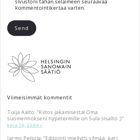
sivustoni tähän selaimeen seuraavaa
kommentointikertaa varten.
Viimeisimmät kommentit
Tuija Aalto
: “
Kiitos jakamisesta! Oma
suomennokseni hypetermille on Sula sisältö ;)
”
kesä 24, 23:04
Jarmo Peltola
: “
Editointi miellytti silmää, pari