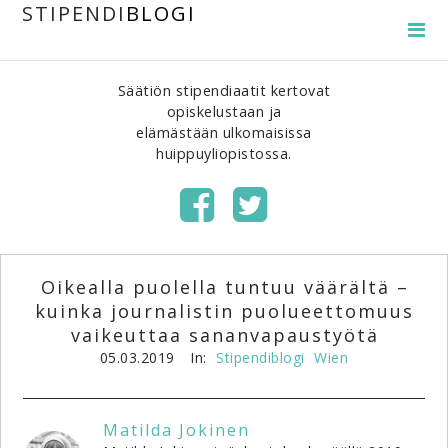
STIPENDI
BLOGI
Säätiön stipendiaatit kertovat
opiskelustaan ja
elämästään ulkomaisissa
huippuyliopistossa.
Oikealla puolella tuntuu väärältä –
kuinka journalistin puolueettomuus
vaikeuttaa sananvapaustyötä
05.03.2019
In:
Stipendiblogi
Wien
Matilda Jokinen