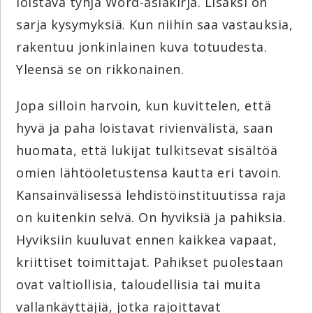
loistava tyhjä Word-asiakirja. Lisäksi on
sarja kysymyksiä. Kun niihin saa vastauksia,
rakentuu jonkinlainen kuva totuudesta.
Yleensä se on rikkonainen.
Jopa silloin harvoin, kun kuvittelen, että
hyvä ja paha loistavat rivienvälistä, saan
huomata, että lukijat tulkitsevat sisältöä
omien lähtöoletustensa kautta eri tavoin.
Kansainvälisessä lehdistöinstituutissa raja
on kuitenkin selvä. On hyviksiä ja pahiksia.
Hyviksiin kuuluvat ennen kaikkea vapaat,
kriittiset toimittajat. Pahikset puolestaan
ovat valtiollisia, taloudellisia tai muita
vallankäyttäjiä, jotka rajoittavat