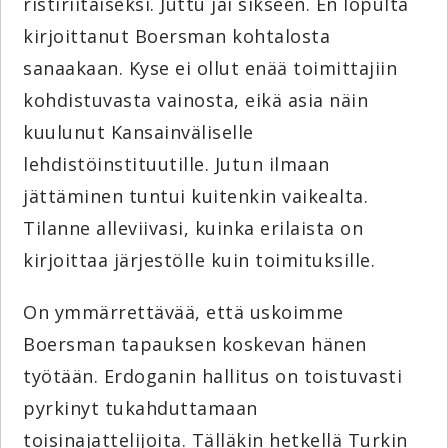
ristiriitaiseksi. Juttu jäi sikseen. En lopulta
kirjoittanut Boersman kohtalosta
sanaakaan. Kyse ei ollut enää toimittajiin
kohdistuvasta vainosta, eikä asia näin
kuulunut Kansainväliselle
lehdistöinstituutille. Jutun ilmaan
jättäminen tuntui kuitenkin vaikealta.
Tilanne alleviivasi, kuinka erilaista on
kirjoittaa järjestölle kuin toimituksille.
On ymmärrettävää, että uskoimme
Boersman tapauksen koskevan hänen
työtään. Erdoganin hallitus on toistuvasti
pyrkinyt tukahduttamaan
toisinajattelijoita. Tälläkin hetkellä Turkin