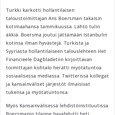
Turkki karkotti hollantilaisen
taloustoimittajan Ans Boersman takaisin
kotimaahansa tammikuussa. Lähtö tulin
äkkiä. Boersma joutui jättämään Istanbulin
kotinsa ilman hyvästejä. Turkista ja
Syyriasta hollantilaiseen talouslehteen Het
Financieele Dagbladetiin kirjoittavan
toimittajan kohtalo herätti myötätuntoa
sosiaalisessa mediassa. Twitterissä kollegat
ja kansainväliset järjestöt ilmaisivat
tukensa ja myötätuntonsa.
Myös Kansainvälisessä lehdistöinstituutissa
Boersmanin tilanne havahdutti heti