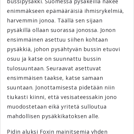
bussipysäkki. Suomessa pysäkeillä näkee
enimmäkseen epämääräisiä ihmisrykelmiä,
harvemmin jonoa. Täällä sen sijaan
pysäkillä ollaan suorassa jonossa. Jonon
ensimmäinen asettuu siihen kohtaan
pysäkkiä, johon pysähtyvän bussin etuovi
osuu ja katse on suunnattu bussin
tulosuuntaan. Seuraavat asettuvat
ensimmäisen taakse, katse samaan
suuntaan. Jonottamisesta pidetään niin
tiukasti kiinni, että vesisateessakin jono
muodostetaan eikä yritetä sulloutua
mahdollisen pysäkkikatoksen alle.
Pidin aluksi Foxin mainitsemia yhden