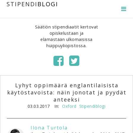
STIPENDI
BLOGI
Säätiön stipendiaatit kertovat
opiskelustaan ja
elämästään ulkomaisissa
huippuyliopistossa.
Lyhyt oppimäärä englantilaisista
käytöstavoista: näin jonotat ja pyydät
anteeksi
03.03.2017
In:
Oxford
Stipendiblogi
Ilona Turtola