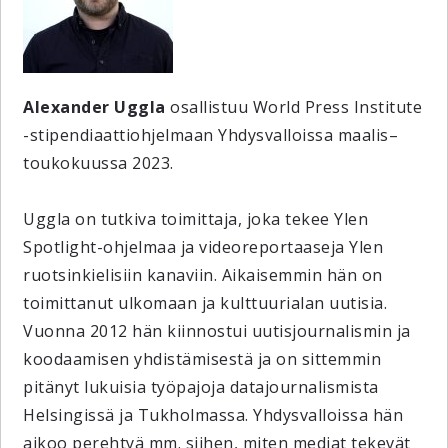
Alexander
Uggla
osallistuu World Press Institute
-stipendiaattiohjelmaan Yhdysvalloissa maalis–
toukokuussa 2023.
Uggla
on tutkiva toimittaja, joka tekee Ylen
Spotlight-ohjelmaa ja videoreportaaseja Ylen
ruotsinkielisiin kanaviin. Aikaisemmin hän on
toimittanut ulkomaan ja kulttuurialan uutisia.
Vuonna 2012 hän kiinnostui uutisjournalismin ja
koodaamisen yhdistämisestä ja on sittemmin
pitänyt lukuisia työpajoja datajournalismista
Helsingissä ja Tukholmassa. Yhdysvalloissa hän
aikoo perehtyä mm. siihen, miten mediat tekevät