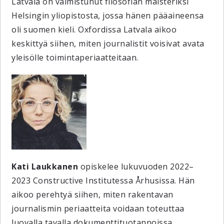
Latvala on valmistunut filosofian maisteriksi
Helsingin yliopistosta, jossa hänen pääaineensa
oli suomen kieli. Oxfordissa Latvala aikoo
keskittyä siihen, miten journalistit voisivat avata
yleisölle toimintaperiaatteitaan.
Kati Laukkanen
opiskelee lukuvuoden 2022–
2023 Constructive Institutessa Århusissa. Hän
aikoo perehtyä siihen, miten rakentavan
journalismin periaatteita voidaan toteuttaa
luovalla tavalla dokumenttituotannoissa.