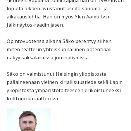
-lehteen. Vapaana toimittajana hän on 1990-luvun
lopulta alkaen avustanut useita sanoma- ja
aikakauslehtiä. Hän on myös Ylen Aamu tv:n
Jälkinäytös-raadin jäsen.
Opintovuotensa aikana Säkö perehtyy siihen,
miten teatterin yhteiskunnallinen potentiaali
näkyy saksalaisessa journalismissa.
Säkö on valmistunut Helsingin yliopistosta
pääaineenaan yleinen kirjallisuustiede sekä Lapin
yliopistosta ympäristötaiteeseen erikoistuneeksi
kulttuurikuraattoriksi.